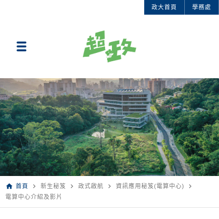
政大首頁
學務處
home
navigate_next
navigate_next
navigate_next
navigate_next
首頁
新生秘笈
政式啟航
資訊應用秘笈(電算中心)
電算中心介紹及影片