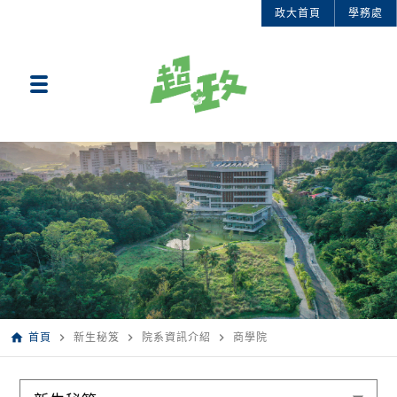
政大首頁
學務處
home
navigate_next
navigate_next
navigate_next
首頁
新生秘笈
院系資訊介紹
商學院