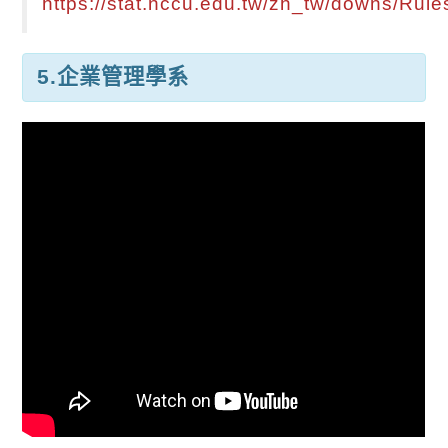
https://stat.nccu.edu.tw/zh_tw/downs/Rule
5.企業管理學系