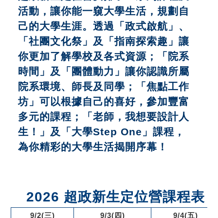
活動，讓你能一窺大學生活，規劃自
己的大學生涯。透過「政式啟航」、
「社團文化祭」及「指南探索趣」讓
你更加了解學校及各式資源；「院系
時間」及「團體動力」讓你認識所屬
院系環境、師長及同學；「焦點工作
坊」可以根據自己的喜好，參加豐富
多元的課程；「
老師，我想要設計人
生！
」及「大學Step One」課程，
為你精彩的大學生活揭開序幕！
2026 超政新生定位營課程表
9/2(三)
9/3(四)
9/4(五)