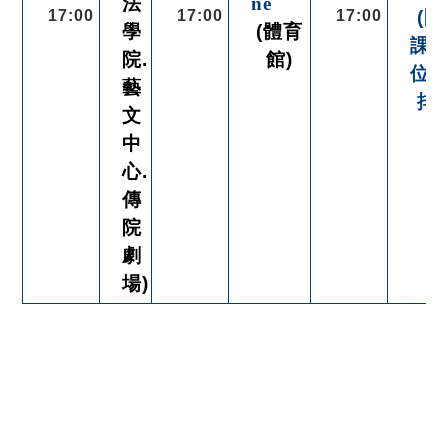
法
ne
17:00
17:00
17:00
(開
學
(體育
課
院.
館)
位
藝
排)
文
中
心.
傳
院
劇
場)