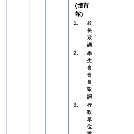
(體育
館)
校
長
致
詞
學
生
會
會
長
致
詞
行
政
單
位
重