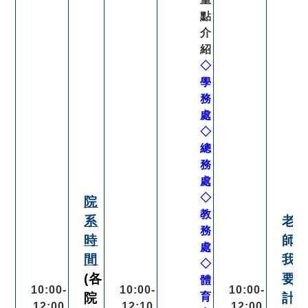
點
介
紹
◇
學
務
處
◇
總
務
處
◇
院
教
系
老
務
時
師
處
間
我
◇
(各
要
體
10:00-
10:00-
10:00-
院
育
計
12:00
12:10
12:00