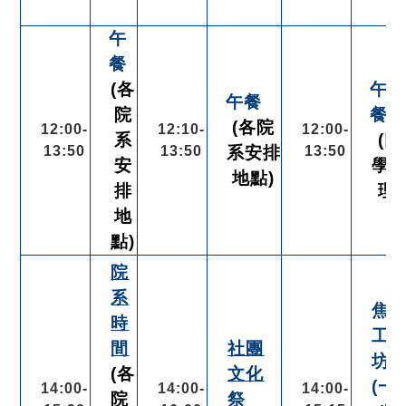
午
餐
(各
午
午餐
院
餐
(各院
12:00-
12:10-
12:00-
系
(同
13:50
13:50
系安排
13:50
安
學
地點)
排
理)
地
點)
院
系
焦
時
工
間
社團
坊
(各
文化
(一)
14:00-
14:00-
14:00-
院
祭