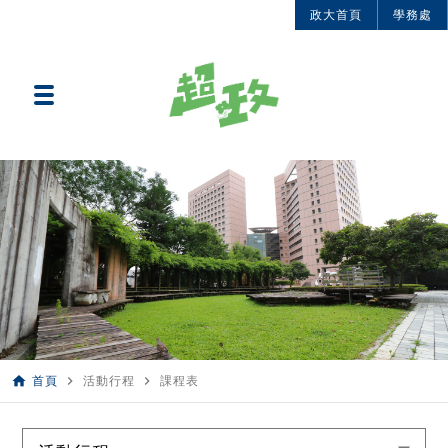
政大首頁
學務處
home
navigate_next
navigate_next
首頁
活動行程
課程表