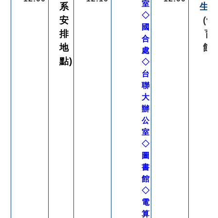
室
系
生
◇
安
(體
國
排
育
合
地
館)
處
點)
◇
台
聯
大
辦
公
室
◇
圖
書
館
◇
電
算