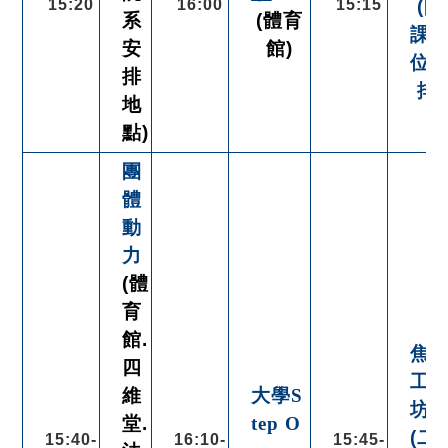
15:20
16:00
15:15
(開
系
(體育
課
安
館)
位
排
排)
地
點)
團
體
動
力
(體
育
館.
焦
四
工
維
大學S
坊
堂.
tep O
(二)
15:40-
16:10-
15:45-