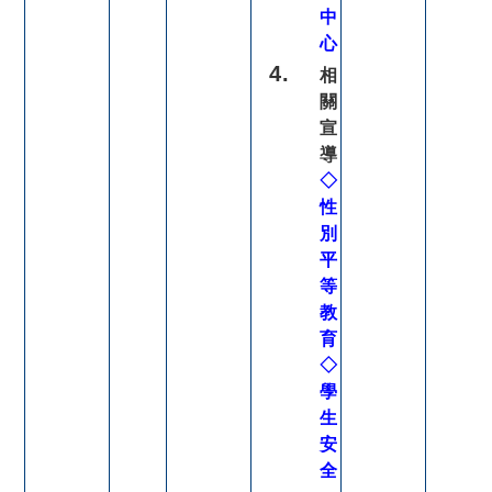
中
心
相
關
宣
導
◇
性
別
平
等
教
育
◇
學
生
安
全