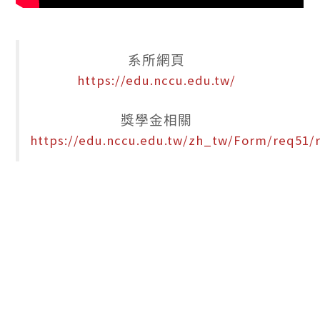
系所網頁
https://edu.nccu.edu.tw/
獎學金相關
https://edu.nccu.edu.tw/zh_tw/Form/req51/