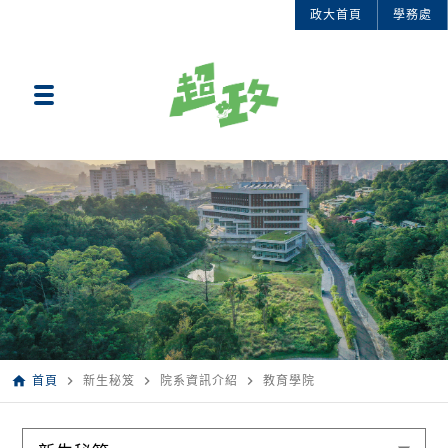
政大首頁
學務處
home
navigate_next
navigate_next
navigate_next
首頁
新生秘笈
院系資訊介紹
教育學院