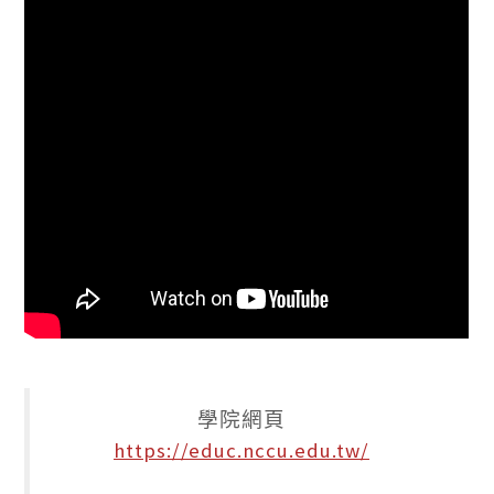
學院網頁
https://educ.nccu.edu.tw/