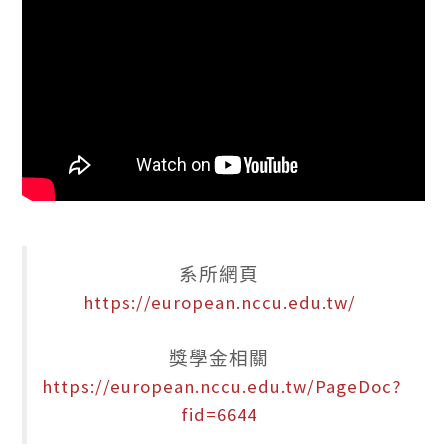
系所網頁
https://european.nccu.edu.tw/
獎學金相關
https://european.nccu.edu.tw/PageDoc?
fid=6644