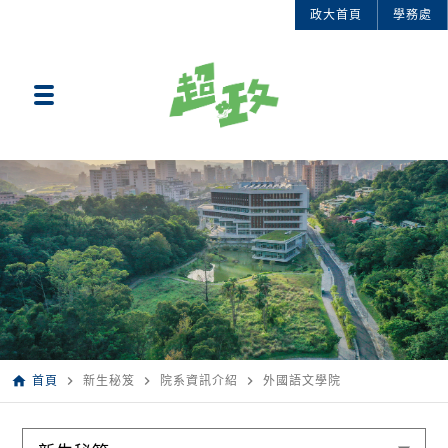
政大首頁
學務處
home
navigate_next
navigate_next
navigate_next
首頁
新生秘笈
院系資訊介紹
外國語文學院