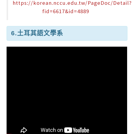
https://korean.nccu.edu.tw/PageDoc/Detail?
fid=6617&id=4889
6.土耳其語文學系