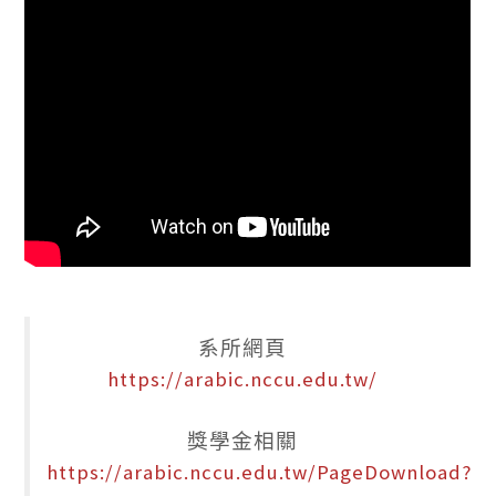
系所網頁
https://arabic.nccu.edu.tw/
獎學金相關
https://arabic.nccu.edu.tw/PageDownload?