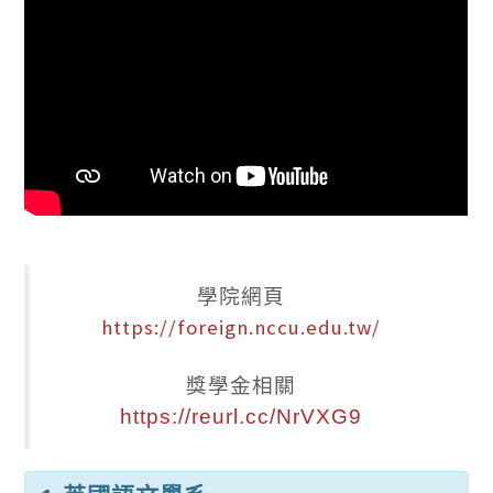
學院網頁
https://foreign.nccu.edu.tw/
獎學金相關
https://reurl.cc/NrVXG9