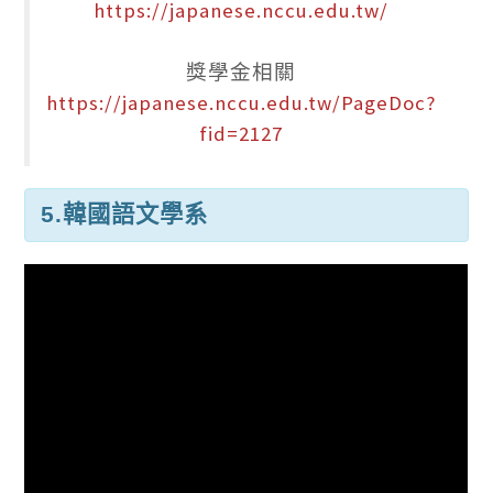
https://japanese.nccu.edu.tw/
獎學金相關
https://japanese.nccu.edu.tw/PageDoc?
fid=2127
5.韓國語文學系