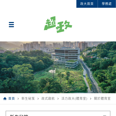
政大首頁
學務處
home
navigate_next
navigate_next
navigate_next
navigate_next
首頁
新生秘笈
政式啟航
活力政大(體育室)
關於體育室