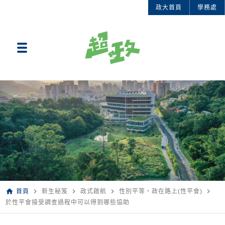
政大首頁
學務處
home
navigate_next
navigate_next
navigate_next
navigate_next
首頁
新生秘笈
政式啟航
性別平等，政在路上(性平會)
於性平會接受調查過程中可以得到哪些協助