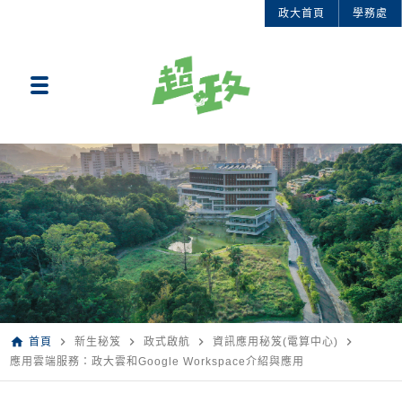
政大首頁
學務處
home
navigate_next
navigate_next
navigate_next
navigate_next
首頁
新生秘笈
政式啟航
資訊應用秘笈(電算中心)
應用雲端服務：政大雲和Google Workspace介紹與應用