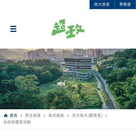
政大首頁
學務處
home
navigate_next
navigate_next
navigate_next
navigate_next
首頁
新生秘笈
政式啟航
活力政大(體育室)
全校性體育活動