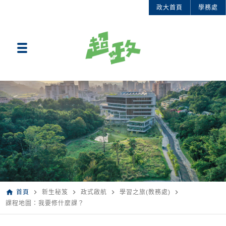
政大首頁
學務處
home
navigate_next
navigate_next
navigate_next
navigate_next
首頁
新生秘笈
政式啟航
學習之旅(教務處)
課程地圖：我要修什麼課？