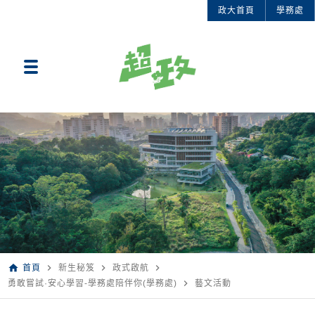
政大首頁
學務處
home
navigate_next
navigate_next
navigate_next
首頁
新生秘笈
政式啟航
navigate_next
勇敢嘗試·安心學習-學務處陪伴你(學務處)
藝文活動