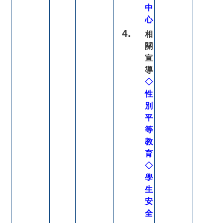
中
心
相
關
宣
導
◇
性
別
平
等
教
育
◇
學
生
安
全