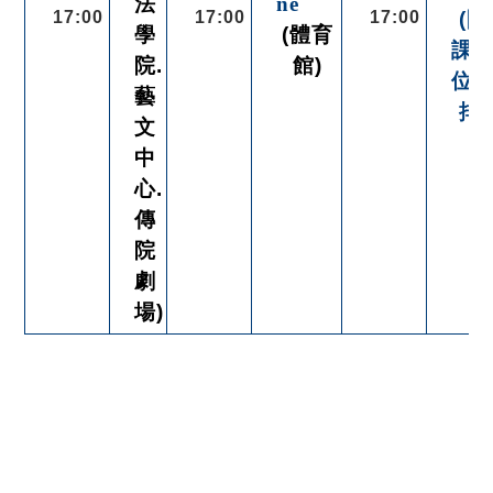
法
ne
17:00
17:00
17:00
(開
學
(體育
課
院.
館)
位
藝
排)
文
中
心.
傳
院
劇
場)