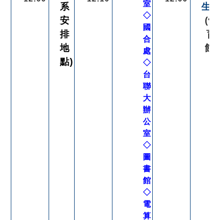
室
系
生
◇
安
(體
國
排
育
合
地
館)
處
點)
◇
台
聯
大
辦
公
室
◇
圖
書
館
◇
電
算