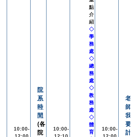
點
介
紹
◇
學
務
處
◇
總
務
處
◇
院
教
系
老
務
時
師
處
間
我
◇
(各
要
體
10:00-
10:00-
10:00-
院
育
計
12:00
12:10
12:00