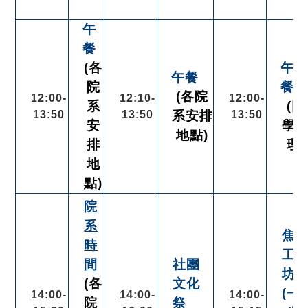
午
餐
(各
午
午餐
院
餐
(各院
12:00-
12:10-
12:00-
系
(同
13:50
13:50
系安排
13:50
安
學
地點)
排
理)
地
點)
院
系
焦
時
工
間
社團
坊
(各
文化
(一)
14:00-
14:00-
14:00-
院
祭