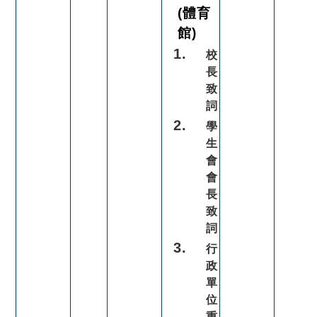
(體育
館)
校
長
致
詞
學
生
會
會
長
致
詞
行
政
單
位
重