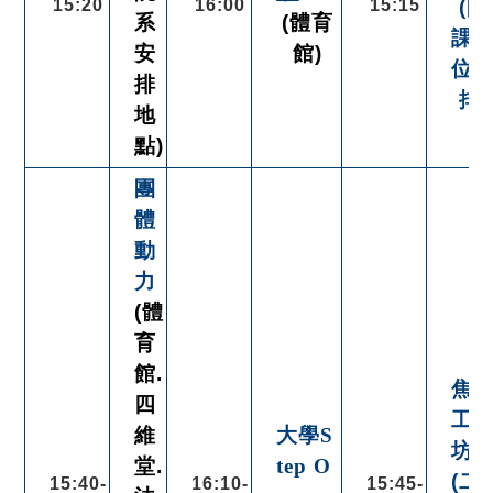
15:20
16:00
15:15
(開
系
(體育
課
安
館)
位
排
排)
地
點)
團
體
動
力
(體
育
館.
焦
四
工
維
大學S
坊
堂.
tep O
(二)
15:40-
16:10-
15:45-