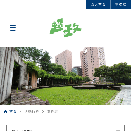
政大首頁
學務處
home
navigate_next
navigate_next
首頁
活動行程
課程表