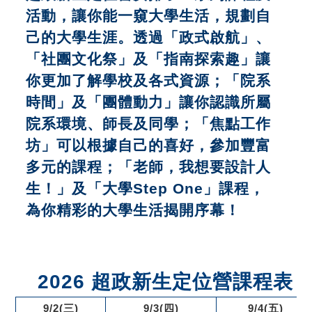
活動，讓你能一窺大學生活，規劃自
己的大學生涯。透過「政式啟航」、
「社團文化祭」及「指南探索趣」讓
你更加了解學校及各式資源；「院系
時間」及「團體動力」讓你認識所屬
院系環境、師長及同學；「焦點工作
坊」可以根據自己的喜好，參加豐富
多元的課程；「
老師，我想要設計人
生！
」及「大學Step One」課程，
為你精彩的大學生活揭開序幕！
2026 超政新生定位營課程表
9/2(三)
9/3(四)
9/4(五)